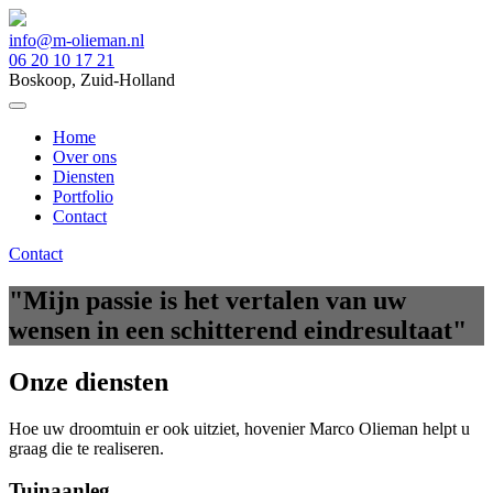
info@m-olieman.nl
06 20 10 17 21
Boskoop, Zuid-Holland
Home
Over ons
Diensten
Portfolio
Contact
Contact
"Mijn passie is het vertalen van uw
wensen in een schitterend eindresultaat"
Onze diensten
Hoe uw droomtuin er ook uitziet, hovenier Marco Olieman helpt u
graag die te realiseren.
Tuinaanleg